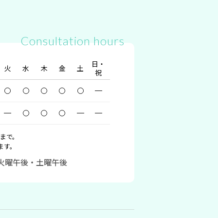
Consultation hours
日・
火
水
木
金
土
祝
0まで。
ます。
・火曜午後・土曜午後